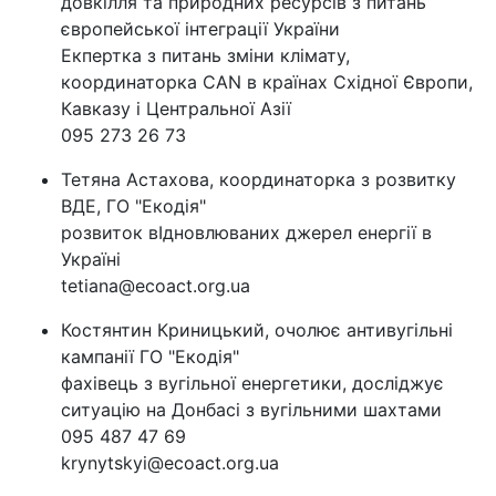
довкілля та природних ресурсів з питань
європейської інтеграції України
Екпертка з питань зміни клімату,
координаторка CAN в країнах Східної Європи,
Кавказу і Центральної Азії
095 273 26 73
Тетяна Астахова, координаторка з розвитку
ВДЕ, ГО "Екодія"
розвиток вІдновлюваних джерел енергії в
Україні
tetiana@ecoact.org.ua
Костянтин Криницький, очолює антивугільні
кампанії ГО "Екодія"
фахівець з вугільної енергетики, досліджує
ситуацію на Донбасі з вугільними шахтами
095 487 47 69‬
krynytskyi@ecoact.org.ua