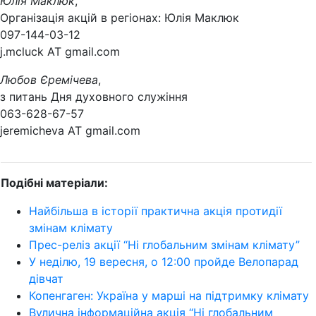
Юлія Маклюк
,
Організація акцій в регіонах: Юлія Маклюк
097-144-03-12
j.mcluck AT gmail.com
Любов Єремічева
,
з питань Дня духовного служіння
063-628-67-57
jeremicheva AT gmail.com
Подібні матеріали:
Найбільша в історії практична акція протидії
змінам клімату
Прес-реліз акції “Ні глобальним змінам клімату”
У неділю, 19 вересня, о 12:00 пройде Велопарад
дівчат
Копенгаген: Україна у марші на підтримку клімату
Вулична інформаційна акція “Ні глобальним