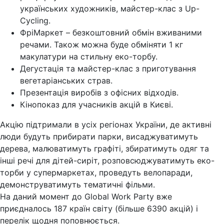
українських художників, майстер-клас з Up-
Cycling.
ФріМаркет – безкоштовний обмін вживаними
речами. Також можна буде обміняти 1 кг
макулатури на стильну еко-торбу.
Дегустація та майстер-клас з приготування
вегетаріанських страв.
Презентація виробів з офісних відходів.
Кінопоказ для учасників акцій в Києві.
Акцію підтримали в усіх регіонах України, де активні
люди будуть прибирати парки, висаджуватимуть
дерева, малюватимуть графіті, збиратимуть одяг та
інші речі для дітей-сиріт, розповсюджуватимуть еко-
торби у супермаркетах, проведуть велопаради,
демонструватимуть тематичні фільми.
На даний момент до Global Work Party вже
приєдналось 187 країн світу (більше 6390 акцій) і
перелік щодня поповнюється.