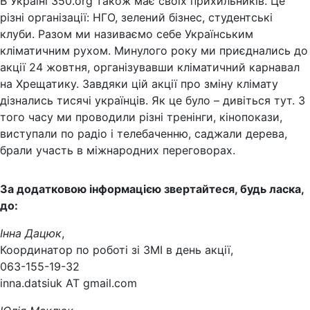
В Україні 350.org також має своїх прихильників. Це
різні організації: НГО, зелений бізнес, студентські
клуби. Разом ми називаємо себе Українським
кліматичним рухом. Минулого року ми приєднались до
акції 24 жовтня, організувавши кліматичний карнавал
на Хрещатику. Завдяки цій акції про зміну клімату
дізнались тисячі українців. Як це було – дивіться тут. З
того часу ми проводили різні тренінги, кінопокази,
виступали по радіо і телебаченню, саджали дерева,
брали участь в міжнародних переговорах.
За додатковою інформацією звертайтеся, будь ласка,
до:
Інна Дацюк
,
Координатор по роботі зі ЗМІ в день акції,
063-155-19-32
inna.datsiuk AT gmail.com