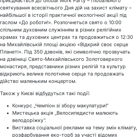
приєднається до Global Work Party – глобального
святкування всесвітнього Дня дій на захист клімату –
найбільшої в історії практичної екологічної акції під
гаслом «До роботи!». Розпочнеться свято о 10:00
спільним духовним служінням в різних релігійних
храмах та духовних центрах та продовжиться о 12:30
на Михайлівській площі акцією «Відкрий своє серце
Планеті». Під 350 дзвонів, які символічно прозвучать
на дзвіниці Свято-Михайлівського Золотоверхого
монастиря, представники різних релігій та культур
відкриють велике полотняне серце та продовжать
дійство маленьким концертом.
Також у Києві відбудуться такі події:
Конкурс „Чемпіон зі збору макулатури!”
Мистецька акція „Велосипедисти малюють
велодоріжку”.
Виставка соціальної реклами на тему змін клімату,
розфарбування еко-торб за участі відомих