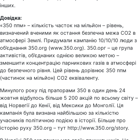
інших.
Довідка:
«350 ппм» – кількість часток на мільйон – рівень,
визначений вченими як остання безпечна межа CO2 в
атмосфері Землі. Придумали кампанію 10/10/10 люди з
об’єднання 350.org (www.350.org). 350.орг – це група
активістів, об’єднаних однією великою метою –
зменшити концентрацію парникових газів в атмосфері
до безпечного рівня. Цей рівень дорівнює 350 ппм
(частинок на мільйон) СО2 еквіваленту.
Минулого року під прапорами 350 в один день 24
жовтня відбулось більше 5 200 акцій по всьому світу –
від Норвегії до Кенії, від Мексики до Монголії. Ця
кампанія була визнана найбільшою за кількістю
учасників політичною подією в історії. Більше про
історію руху 350.org – тут http://www.350.org/story.