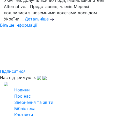
УКМ теж долучилася до події, ініційованої Green
Alternative. Представниці членів Мережі
поділилися з іноземними колегами досвідом
України,...
Детальніше
Більше інформації
Слідкуйте за новинами
Української кліматичної мережі
Підпишіться на розсилку щомісячного
дайджесту та дізнавайтеся найактуальнішу
інформацію
Підписатися
Нас підтримують
2026
Всі права захищені
Новини
Про нас
Звернення та звіти
Бібліотека
Контакти