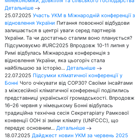
Мінекономіки, довкілля та сільського господарства
Детальніше
25.07.2025
Участь УКМ в Міжнародній конференції з
відновлення України
Питання повоєнної відбудови
залишається в центрі уваги серед партнерів
України. Та чи достатньо сталим воно планується?
Підсумовуємо #URC2025 Впродовж 10-11 липня у
Римі відбулась Міжнародна конференція з
відновлення України, яка цьогоріч стала
найбільшою за історію...
Детальніше
22.07.2025
Підсумки кліматичної конференції у
Бонні
Чого очікувати від СОР30? Своїми інсайтами
з міжсесійної кліматичної конференції поділились
представниці української громадськості. Впродовж
16–26 червня у німецькому Бонні відбулась
традиційна технічна сесія Секретаріату Рамкової
конвенції ООН зі зміни клімату (UNFCCC), що
передує основним...
Детальніше
18.07.2025
Дайджест новин УКМ за червень 2025