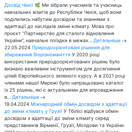
Досвід Чехії 🌿
Ми зібрали учасників та учасниць
навчальних візитів до Республіки Чехія, щоб вони
поділились набутим досвідом та знаннями з
адаптації до наслідків зміни клімату. Мова про
проєкт “Партнерство для сталого відновлення
України”, навчальні поїздки в межах...
Детальніше
22.05.2024
Природоорієнтовані рішення для
збереження біорізноманіття
У 2020 році
використання природоорієнтованих рішень було
визнано важливим інструментом для досягнення
цілей Європейського зеленого курсу. А в 2021 році
членами нашої Мережі було напрацьовано каталог
із 25 рішень, які є актуальними для впровадження
в...
Детальніше
19.04.2024
Міжнародний обмін досвідом з адаптації
до зміни клімату у Грузії
У Тбілісі відбувся обмін
досвідом з адаптації до зміни клімату серед
представників Вірменії, Грузії, Молдови та України.