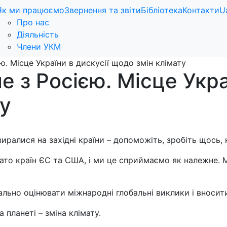
Як ми працюємо
Звернення та звіти
Бібліотека
Контакти
U
Про нас
Діяльність
Члени УКМ
ю. Місце України в дискусії щодо змін клімату
е з Росією. Місце Укра
ту
зиралися на західні країни – допоможіть, зробіть щось, 
о країн ЄС та США, і ми це сприймаємо як належне. Ми 
дально оцінювати міжнародні глобальні виклики і вноси
 планеті – зміна клімату.