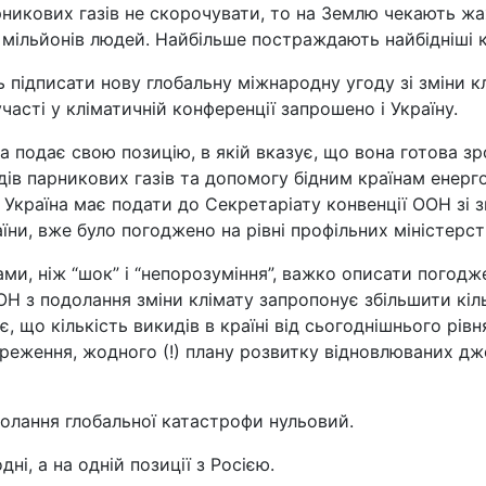
рникових газів не скорочувати, то на Землю чекають жа
 мільйонів людей. Найбільше постраждають найбідніші к
ть підписати нову глобальну міжнародну угоду зі зміни к
часті у кліматичній конференції запрошено і Україну.
 подає свою позицію, в якій вказує, що вона готова зр
ів парникових газів та допомогу бідним країнам енерг
 Україна має подати до Секретаріату конвенції ООН зі 
ни, вже було погоджено на рівні профільних міністерств 
ми, ніж “шок” і “непорозуміння”, важко описати погодж
ООН з подолання зміни клімату запропонує збільшити кіль
, що кількість викидів в країні від сьогоднішнього рівн
реження, жодного (!) плану розвитку відновлюваних дже
долання глобальної катастрофи нульовий.
дні, а на одній позиції з Росією.