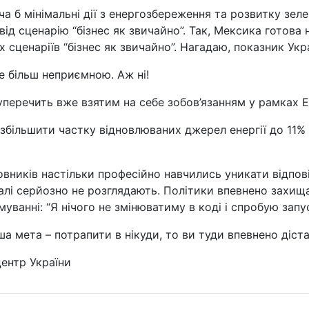
оча б мінімальні дії з енергозбереження та розвитку зел
від сценарію “бізнес як звичайно”. Так, Мексика готова
х сценаріїв “бізнес як звичайно”. Нагадаю, показник Укр
е більш неприємною. Аж ні!
уперечить вже взятим на себе зобов’язанням у рамках 
є збільшити частку відновлюваних джерел енергії до 11
овників настільки професійно навчились уникати відпов
галі серйозно не розглядають. Політики впевнено захища
муванні: “Я нічого не змінюватиму в коді і спробую зап
ша мета – потрапити в нікуди, то ви туди впевнено діст
центр України