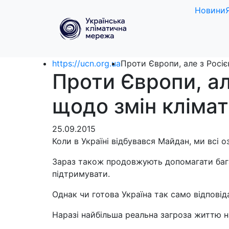
Новини
https://ucn.org.ua
Проти Європи, але з Росіє
Проти Європи, ал
щодо змін кліма
25.09.2015
Коли в Україні відбувався Майдан, ми всі о
Зараз також продовжують допомагати багат
підтримувати.
Однак чи готова Україна так само відпові
Наразі найбільша реальна загроза життю на