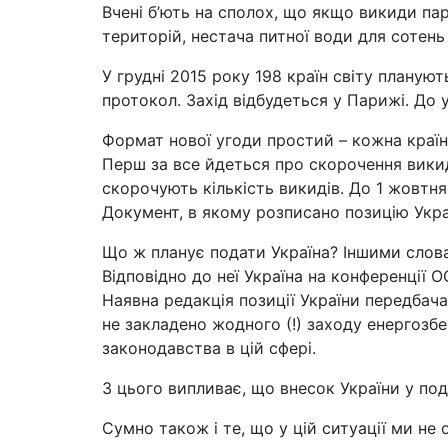
Вчені б’ють на сполох, що якщо викиди па
територій, нестача питної води для сотень
У грудні 2015 року 198 країн світу планую
протокол. Захід відбудеться у Парижі. До у
Формат нової угоди простий – кожна країна
Перш за все йдеться про скорочення викид
скорочують кількість викидів. До 1 жовтня
Документ, в якому розписано позицію Украї
Що ж планує подати Україна? Іншими слова
Відповідно до неї Україна на конференції 
Наявна редакція позиції України передбачає
не закладено жодного (!) заходу енергозбе
законодавства в цій сфері.
З цього випливає, що внесок України у по
Сумно також і те, що у цій ситуації ми не о