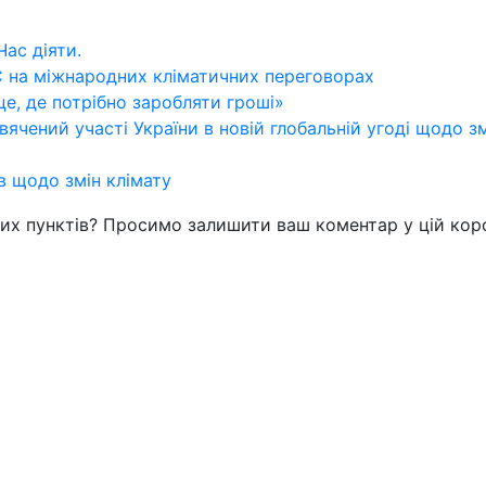
Час діяти.
С на міжнародних кліматичних переговорах
це, де потрібно заробляти гроші»
вячений участі України в новій глобальній угоді щодо з
в щодо змін клімату
цих пунктів? Просимо залишити ваш коментар у цій коро