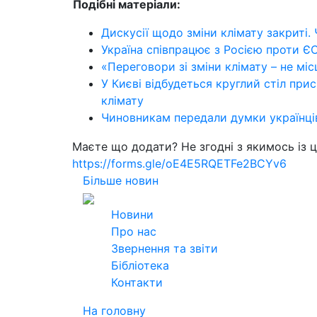
Подібні матеріали:
Дискусії щодо зміни клімату закриті. 
Україна співпрацює з Росією проти Є
«Переговори зі зміни клімату – не міс
У Києві відбудеться круглий стіл прис
клімату
Чиновникам передали думки українці
Маєте що додати? Не згодні з якимось із 
https://forms.gle/oE4E5RQETFe2BCYv6
Більше новин
2026
Всі права захищені
Новини
Про нас
Звернення та звіти
Бібліотека
Контакти
На головну