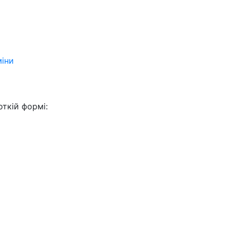
міни
ткій формі: