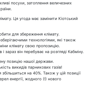
хливі посухи, затоплення величезних
раїни.
лімату. Ця угода має замінити Кіотський
обити для збереження клімату.
озберігаючими технологіями, які також
зміни клімату свою пропозицію.
і зараз він перебуває на розгляді Кабміну.
ену позицію нашої держави.
кість викидів парникових газів!
я збільшиться на 40%. Також у цій позиції
рел енергії, жодного (!) нового