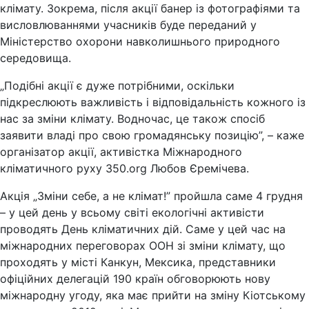
клімату. Зокрема, після акції банер із фотографіями та
висловлюваннями учасників буде переданий у
Міністерство охорони навколишнього природного
середовища.
„Подібні акції є дуже потрібними, оскільки
підкреслюють важливість і відповідальність кожного із
нас за зміни клімату. Водночас, це також спосіб
заявити владі про свою громадянську позицію”, – каже
організатор акції, активістка Міжнародного
кліматичного руху 350.org Любов Єремічева.
Акція „Зміни себе, а не клімат!” пройшла саме 4 грудня
– у цей день у всьому світі екологічні активісти
проводять День кліматичних дій. Саме у цей час на
міжнародних переговорах ООН зі зміни клімату, що
проходять у місті Канкун, Мексика, представники
офіційних делегацій 190 країн обговорюють нову
міжнародну угоду, яка має прийти на зміну Кіотському