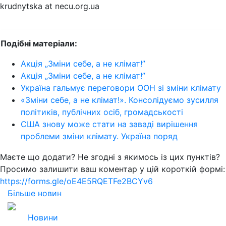
krudnytska at necu.org.ua
Подібні матеріали:
Акція „Зміни себе, а не клімат!”
Акція „Зміни себе, а не клімат!”
Україна гальмує переговори ООН зі зміни клімату
«Зміни себе, а не клімат!». Консолідуємо зусилля
політиків, публічних осіб, громадськості
США знову може стати на заваді вирішення
проблеми зміни клімату. Україна поряд
Маєте що додати? Не згодні з якимось із цих пунктів?
Просимо залишити ваш коментар у цій короткій формі:
https://forms.gle/oE4E5RQETFe2BCYv6
Більше новин
2026
Всі права захищені
Новини