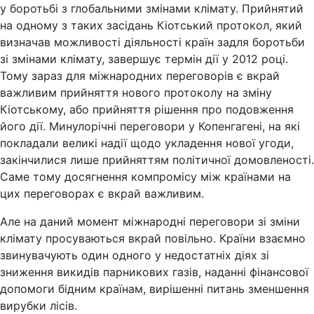
у боротьбі з глобальними змінами клімату. Прийнятий
на одному з таких засідань Кіотський протокол, який
визначав можливості діяльності країн задля боротьби
зі змінами клімату, завершує термін дії у 2012 році.
Тому зараз для міжнародних переговорів є вкрай
важливим прийняття нового протоколу на зміну
Кіотському, або прийняття рішення про подовження
його дії. Минулорічні переговори у Копенгагені, на які
покладали великі надії щодо укладення нової угоди,
закінчилися лише прийняттям політичної домовленості.
Саме тому досягнення компромісу між країнами на
цих переговорах є вкрай важливим.
Але на даний момент міжнародні переговори зі зміни
клімату просуваються вкрай повільно. Країни взаємно
звинувачують один одного у недостатніх діях зі
зниження викидів парникових газів, наданні фінансової
допомоги бідним країнам, вирішенні питань зменшення
вирубки лісів.