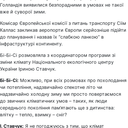
Голландія виявилися безпорадними в умовах не такої
вже й суворої зими.
Комісар Європейської комісії з питань транспорту Сіім
Каллас закликав аеропорти Європи серйозніше підійти
до планування і назвав їх “слабкою ланкою” в
інфраструктурі континенту.
Бі-Бі-Сі розмовляла з координатором програми зі
зміни клімату Національного екологічного центру
України Іриною Ставчук.
Бі-Бі-Сі:
Можливо, при всіх розмовах про похолодання
чи потепління, надзвичайно спекотне літо чи
надзвичайно холодну зиму ми просто повертаємося
до звичних кліматичних умов – таких, як люди
середнього покоління пам’ятають ще з дитинства:
влітку – тепло, взимку – сніг?
І. Ставчук:
Я не погоджуюсь з тим, що клімат