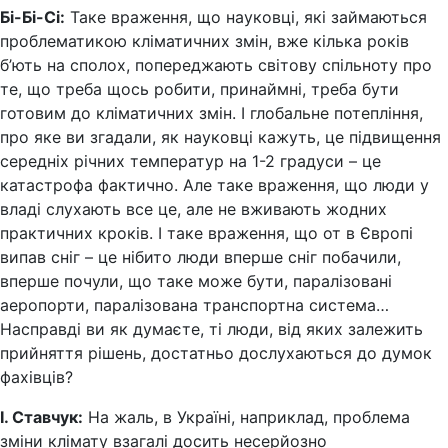
Бі-Бі-Сі:
Таке враження, що науковці, які займаються
проблематикою кліматичних змін, вже кілька років
б’ють на сполох, попереджають світову спільноту про
те, що треба щось робити, принаймні, треба бути
готовим до кліматичних змін. І глобальне потепління,
про яке ви згадали, як науковці кажуть, це підвищення
середніх річних температур на 1-2 градуси – це
катастрофа фактично. Але таке враження, що люди у
владі слухають все це, але не вживають жодних
практичних кроків. І таке враження, що от в Європі
випав сніг – це нібито люди вперше сніг побачили,
вперше почули, що таке може бути, паралізовані
аеропорти, паралізована транспортна система…
Насправді ви як думаєте, ті люди, від яких залежить
прийняття рішень, достатньо дослухаються до думок
фахівців?
І. Ставчук:
На жаль, в Україні, наприклад, проблема
зміни клімату взагалі досить несерйозно