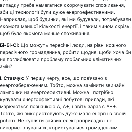
випадку треба намагатися скорочувати споживання,
аби ці технології були дуже енергоефективними.
Наприклад, щоб будинки, які ми будували, потребували
якомога меншої кількості енергії, і таким чином скрізь,
щоб було якомога менше споживання.
Бі-Бі-Сі:
Що можуть пересічні люди, на рівні кожного
пересічного громадянина, робити щодня, щоби хоча би
не поглиблювати проблему глобальних кліматичних
змін?
І. Ставчук:
У першу чергу, все, що пов’язано з
енергозбереженням. Тобто, можна замінити звичайні
лампочки на енергоефективні. Можна і потрібно
купувати енергоефективні побутові прилади, які
маркуються позначкою А, А+, навіть зараз є А++.
Тобто, які використовують дуже мало енергії в своїй
роботі. Не купляти зайвих електроприладів і не
використовувати їх, користуватися громадським