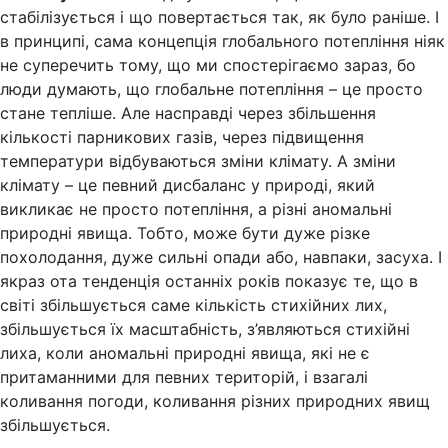
стабілізується і що повертається так, як було раніше. І
в принципі, сама концепція глобального потепління ніяк
не суперечить тому, що ми спостерігаємо зараз, бо
люди думають, що глобальне потепління – це просто
стане тепліше. Але насправді через збільшення
кількості парникових газів, через підвищення
температури відбуваються зміни клімату. А зміни
клімату – це певний дисбаланс у природі, який
викликає не просто потепління, а різні аномальні
природні явища. Тобто, може бути дуже різке
похолодання, дуже сильні опади або, навпаки, засуха. І
якраз ота тенденція останніх років показує те, що в
світі збільшується саме кількість стихійних лих,
збільшується їх масштабність, з’являються стихійні
лиха, коли аномальні природні явища, які не є
притаманними для певних територій, і взагалі
коливання погоди, коливання різних природних явищ
збільшується.