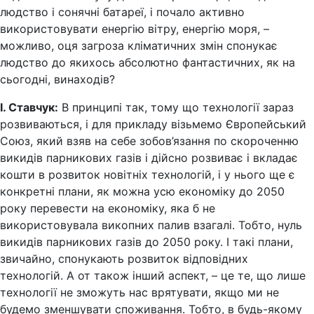
людство і сонячні батареї, і почало активно
використовувати енергію вітру, енергію моря, –
можливо, оця загроза кліматичних змін спонукає
людство до якихось абсолютно фантастичних, як на
сьогодні, винаходів?
І. Ставчук:
В принципі так, тому що технології зараз
розвиваються, і для прикладу візьмемо Європейський
Союз, який взяв на себе зобов’язання по скороченню
викидів парникових газів і дійсно розвиває і вкладає
кошти в розвиток новітніх технологій, і у нього ще є
конкретні плани, як можна усю економіку до 2050
року перевести на економіку, яка б не
використовувала викопних палив взагалі. Тобто, нуль
викидів парникових газів до 2050 року. І такі плани,
звичайно, спонукають розвиток відповідних
технологій. А от також інший аспект, – це те, що лише
технології не зможуть нас врятувати, якщо ми не
будемо зменшувати споживання. Тобто, в будь-якому