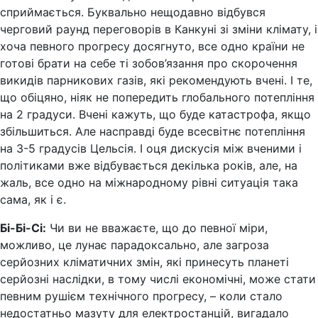
сприймається. Буквально нещодавно відбувся
черговий раунд переговорів в Канкуні зі зміни клімату, і
хоча певного прогресу досягнуто, все одно країни не
готові брати на себе ті зобов’язання про скорочення
викидів парникових газів, які рекомендують вчені. І те,
що обіцяно, ніяк не попередить глобального потепління
на 2 градуси. Вчені кажуть, що буде катастрофа, якщо
збільшиться. Але насправді буде всесвітнє потепління
на 3-5 градусів Цельсія. І оця дискусія між вченими і
політиками вже відбувається декілька років, але, на
жаль, все одно на міжнародному рівні ситуація така
сама, як і є.
Бі-Бі-Сі:
Чи ви не вважаєте, що до певної міри,
можливо, це лунає парадоксально, але загроза
серйозних кліматичних змін, які принесуть планеті
серйозні наслідки, в тому числі економічні, може стати
певним рушієм технічного прогресу, – коли стало
недостатньо мазуту для електростанцій, вигадало