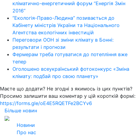
кліматично-енергетичний форум “Енергія Змін
2016”
“Екологія-Право-Людина” позивається до
Кабінету міністрів України та Національного
Агентства екологічних інвестицій
Переговори ООН зі зміни клімату в Бонні:
результати і прогнози
Фермерам треба готуватися до потепління вже
тепер
Оголошено всеукраїнський фотоконкурс «Зміна
клімату: подбай про свою планету»
Маєте що додати? Не згодні з якимось із цих пунктів?
Просимо залишити ваш коментар у цій короткій формі:
https://forms.gle/oE4E5RQETFe2BCYv6
Більше новин
2026
Всі права захищені
Новини
Про нас