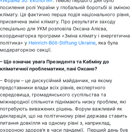
«Україна 30: Екологія»
. Темою першого дня було
посилення ролі України у глобальній боротьбі зі зміною
клімату. Це фактично перша подія національного рівня,
присвячена зміні клімату. Про результати заходу
спеціально для УКМ розповіла Оксана Алієва,
координаторка
програми
«
Зміна
клімату
і
енергетична
політика
»
у
Heinrich-Böll-Stiftung Ukraine
, яка була
модераторкою секції.
– Що означає увага Президента та Кабміну до
кліматичної проблематики, пані Оксано?
– Форум – це дискусійний майданчик, на якому
представники влади всіх рівнів, експертного
середовища, громадянського суспільства та
міжнародної спільноти піднімають низку проблем, які
потребують виважених рішень. Форум важливий як
декларація, що на політичному рівні держава ставить
питання довкілля на одному рівні з, наприклад,
охороною здоров’я в часи пандемії. Перший день був