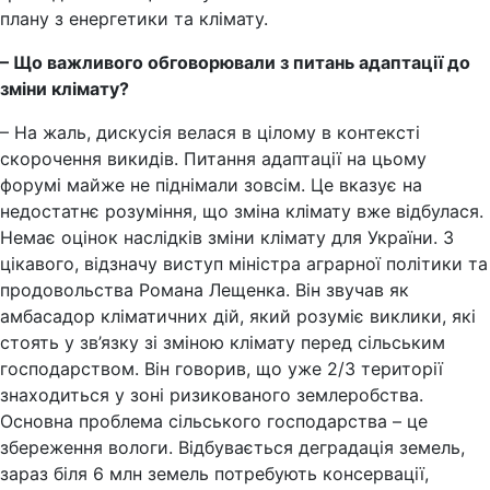
плану з енергетики та клімату.
– Що важливого обговорювали з питань адаптації до
зміни клімату?
– На жаль, дискусія велася в цілому в контексті
скорочення викидів. Питання адаптації на цьому
форумі майже не піднімали зовсім. Це вказує на
недостатнє розуміння, що зміна клімату вже відбулася.
Немає оцінок наслідків зміни клімату для України. З
цікавого, відзначу виступ міністра аграрної політики та
продовольства Романа Лещенка. Він звучав як
амбасадор кліматичних дій, який розуміє виклики, які
стоять у зв’язку зі зміною клімату перед сільським
господарством. Він говорив, що уже 2/3 території
знаходиться у зоні ризикованого землеробства.
Основна проблема сільського господарства – це
збереження вологи. Відбувається деградація земель,
зараз біля 6 млн земель потребують консервації,