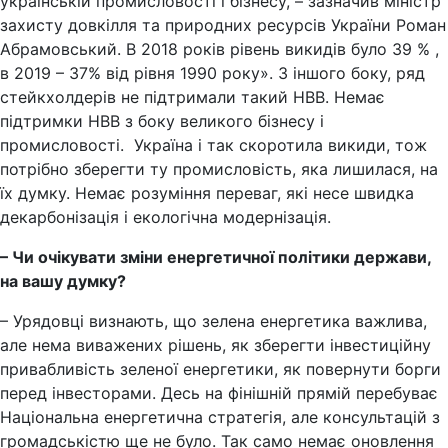
українській промисловості і бізнесу, – зазначив міністр
захисту довкілля та природних ресурсів України Роман
Абрамовський. В 2018 років рівень викидів було 39 % ,
в 2019 – 37% від рівня 1990 року». З іншого боку, ряд
стейкхолдерів не підтримали такий НВВ. Немає
підтримки НВВ з боку великого бізнесу і
промисловості. Україна і так скоротила викиди, тож
потрібно зберегти ту промисловість, яка лишилася, на
їх думку. Немає розуміння переваг, які несе швидка
декарбонізація і екологічна модернізація.
– Чи очікувати зміни енергетичної політики держави,
на вашу думку?
– Урядовці визнають, що зелена енергетика важлива,
але нема виважених рішень, як зберегти інвестиційну
привабливість зеленої енергетики, як повернути борги
перед інвесторами. Десь на фінішній прямій перебуває
Національна енергетична стратегія, але консультацій з
громадськістю ще не було. Так само немає оновлення